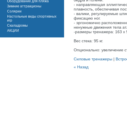
бедра и голени.
Оборудование для пляжа
- направляющая эллиптиче
Зимние аттракционы
плавность, обеспечивая пос
Солярии
- валики, регулируемые шт
Настольные виды спортивных
фиксацию ног.
игр
- эргономично расположенн
Скаладромы
ненужные движения тела атл
АКЦИИ
-размеры тренажера: 163 х 
Вес стека: 95 кг.
Опционально: увеличение ст
Силовые тренажеры
|
Встро
« Назад