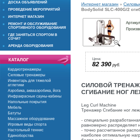
ДОСКА ОБЪЯВЛЕНИЙ
Интернет магазин
»
Силовы
BodySolid SLC-400G/2 сги
ПРОВЕДЕНИЕ МЕРОПРИЯТИЙ
ИНТЕРНЕТ МАГАЗИН
Артику
РЕМОНТ И ОБСЛУЖИВАНИЕ
СПОРТИВНОГО ОБОРУДОВАНИЯ
Произв
ГДЕ ЗАНЯТЬСЯ СПОРТОМ В
СОЧИ?
АРЕНДА ОБОРУДОВАНИЯ
Цена:
КАТАЛОГ
82 390
руб.
Кардиотренажеры
Силовые тренажеры
Инвентарь для тяжелой
СИЛОВОЙ ТРЕНАЖЕ
атлетики
Аэробика, аквааэробика, йога
СГИБАНИЕ НОГ Л
Инфракрасные сауны-кабины
Напольные покрытия
Leg Curl Machine
Мебель
Тренажер Сгибание ног леж
Батуты
Массажное оборудование
- специально разработанн
Игровые виды спорта
равномерно распределяет н
- точно рассчитанное расп
Настольный теннис
наиболее оптимальную нагр
Единоборства