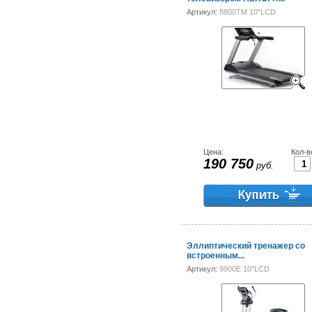
Артикул:
8800TM 10"LCD
Цена:
Кол-в
190 750
руб.
Эллиптический тренажер со
встроенным...
Артикул:
9900E 10"LCD