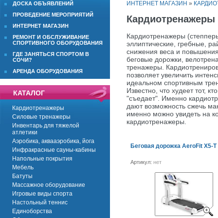
ИНТЕРНЕТ МАГАЗИН
»
КАРДИ
ДОСКА ОБЪЯВЛЕНИЙ
ПРОВЕДЕНИЕ МЕРОПРИЯТИЙ
Кардиотренажеры
ИНТЕРНЕТ МАГАЗИН
Кардиотренажеры (степперы
РЕМОНТ И ОБСЛУЖИВАНИЕ
эллиптические, гребные, ра
СПОРТИВНОГО ОБОРУДОВАНИЯ
снижения веса и повышения
ГДЕ ЗАНЯТЬСЯ СПОРТОМ В
беговые дорожки, велотрен
СОЧИ?
тренажеры. Кардиотрениров
АРЕНДА ОБОРУДОВАНИЯ
позволяет увеличить интенс
идеальном спортивным тре
Известно, что худеет тот, к
КАТАЛОГ
"съедает". Именно кардиот
дают возможность сжечь ма
Кардиотренажеры
именно можно увидеть на 
Силовые тренажеры
кардиотренажеры.
Инвентарь для тяжелой
атлетики
Аэробика, аквааэробика, йога
Беговая дорожка AeroFit X5-T
Инфракрасные сауны-кабины
Напольные покрытия
Артикул:
нет
Мебель
Батуты
Массажное оборудование
Игровые виды спорта
Настольный теннис
Единоборства