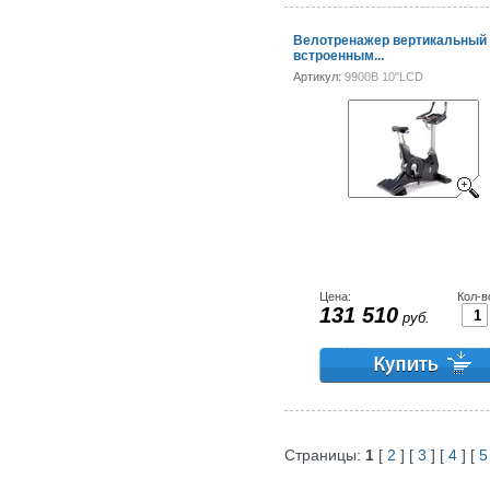
Велотренажер вертикальный
встроенным...
Артикул:
9900B 10"LCD
Цена:
Кол-в
131 510
руб.
Страницы:
1
[
2
] [
3
] [
4
] [
5