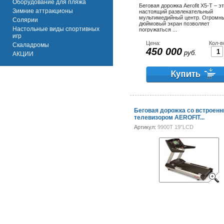
Оборудование для пляжа
Беговая дорожка Aerofit X5-T – э
Зимние аттракционы
настоящий развлекательный
мультимедийный центр. Огромны
Солярии
дюймовый экран позволяет
Настольные виды спортивных
погружаться ...
игр
Цена:
Кол-в
Скаладромы
450 000
руб.
АКЦИИ
Беговая дорожка со встроен
телевизором AEROFIT...
Артикул:
9900T 19"LCD