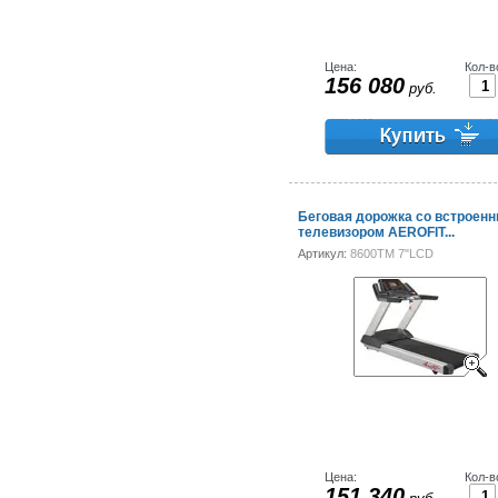
Цена:
Кол-в
156 080
руб.
Беговая дорожка со встроен
телевизором AEROFIT...
Артикул:
8600TM 7"LCD
Цена:
Кол-в
151 340