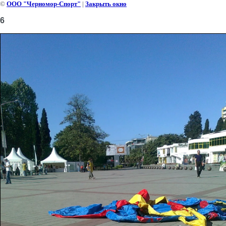
©
ООО "Черномор-Спорт"
|
Закрыть окно
6