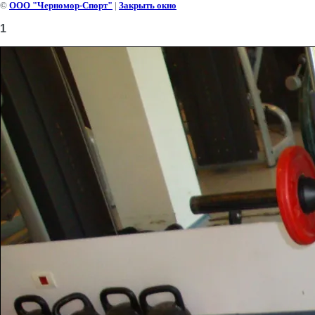
©
ООО "Черномор-Спорт"
|
Закрыть окно
1