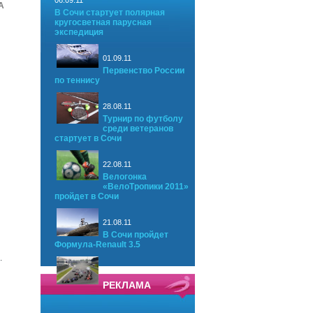
06.09.11
A
В Сочи стартует полярная
кругосветная парусная
экспедиция
01.09.11
Первенство России
по теннису
28.08.11
Турнир по футболу
среди ветеранов
стартует в Сочи
22.08.11
Велогонка
«ВелоТропики 2011»
пройдет в Сочи
21.08.11
В Сочи пройдет
Формула-Renault 3.5
.
РЕКЛАМА