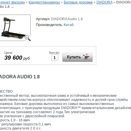
ернет магазин
»
Кардиотренажеры
»
Беговые дорожки
»
DIADORA
»
DIADOR
→
io 1.8
Артикул:
DIADORA Audio 1.8
Производитель:
Китай
Цена:
Кол-во:
39 600
руб.
ADORA AUDIO 1.8
ЧЕСТВО
ественный мотор, высокопрочная рама и устойчивый к механическим
действиям пластик корпуса обеспечивают надежность и долгий срок службы
нажера. Беговая дорожка выполнена из самых высококачественных
плектующих, с присущим продукции DIADORA™ ярким итальянским дизайном
антия на тренажер составляет 2 года.Тип электрическая
а усиленная с двухслойной покраской
рость 1.0 - 16 км/ч
 регулировки скорости 0,1 км/ч
ность двигателя 2.0 л.с.