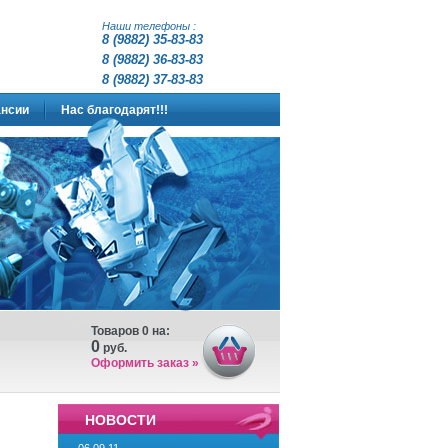
Наши телефоны :
8 (9882) 35-83-83
8 (
9882
)
36-83-83
8 (9882) 37-83-83
нсии
Нас благодарят!!!
Товаров
0
на:
0
руб.
Оформить заказ »
НОВОСТИ