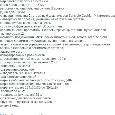
мер бегового полотна 122*42 см
щина бегового полотна 1,6 мм
улировка наклона полотна ручная, 2 уровня
щина деки 18 мм
ртизация полотна Система из 6 эластомеров Sensible Cushion™ (амортизац
й поверхности полотна, уменьшение нагрузки на суставы)
ерение пульса сенсорные датчики
нсоль многофункциональный LCD дисплей
азания консоли программы, скорость, время, дистанция, пульс, калории
-во программ 12
можность подключения MP3 Совместимость с iPod, iPhone, iPad, Android.
роенные динамики и усилитель, аудио-провод в комплекте
ьт дистанционного управления в комплекте (возможность дистанционного
авления скоростью и режимами старт/стоп)
адывание есть
нспортировочные ролики есть
с. рекомендованный вес пользователя 110 кг
с. допустимый вес пользователя 120 кг
ание сеть 220 Вольт
пользование домашнее
оизводитель DIADORA, Италия
ана изготовления Китай
меры в рабочем состоянии 158х70х127 см (ДхШхВ)
меры в сложенном виде 86х70х138 см (ДхШхВ)
меры в упаковке 164х76х30 см (ДхШхВ)
 тренажера 46 кг
 тренажера (в упаковке) 51 кг
ор ключей для сборки в комплекте
трукция на русском языке в комплекте
антия 2 года