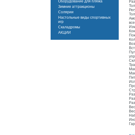
Оборудование для пляжа
Раз
Тол
Зимние аттракционы
Рег
Солярии
Тол
Настольные виды спортивных
Амо
игр
все
Изм
Скаладромы
Ко
АКЦИИ
Пок
Кол
Воз
Вст
Пул
упр
Скл
Тра
Мак
Мак
Пит
Ис
Пр
Стр
Раз
Раз
Раз
Вес
Вес
Наб
Инс
Гар