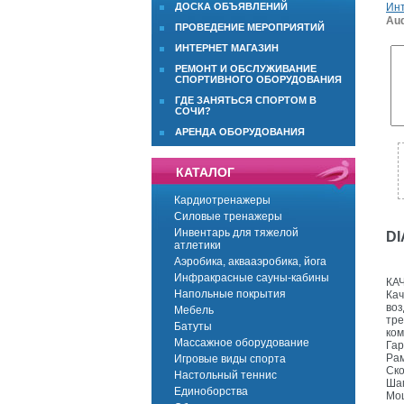
ДОСКА ОБЪЯВЛЕНИЙ
Инт
Aud
ПРОВЕДЕНИЕ МЕРОПРИЯТИЙ
ИНТЕРНЕТ МАГАЗИН
РЕМОНТ И ОБСЛУЖИВАНИЕ
СПОРТИВНОГО ОБОРУДОВАНИЯ
ГДЕ ЗАНЯТЬСЯ СПОРТОМ В
СОЧИ?
АРЕНДА ОБОРУДОВАНИЯ
КАТАЛОГ
Кардиотренажеры
Силовые тренажеры
Инвентарь для тяжелой
DI
атлетики
Аэробика, аквааэробика, йога
Инфракрасные сауны-кабины
КА
Напольные покрытия
Кач
воз
Мебель
тре
Батуты
ком
Массажное оборудование
Гар
Рам
Игровые виды спорта
Ско
Настольный теннис
Шаг
Единоборства
Мощ