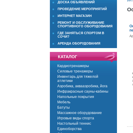
ИНТ
ДОСКА ОБЪЯВЛЕНИЙ
О
ПРОВЕДЕНИЕ МЕРОПРИЯТИЙ
ИНТЕРНЕТ МАГАЗИН
РЕМОНТ И ОБСЛУЖИВАНИЕ
О
СПОРТИВНОГО ОБОРУДОВАНИЯ
п
ГДЕ ЗАНЯТЬСЯ СПОРТОМ В
Ар
СОЧИ?
АРЕНДА ОБОРУДОВАНИЯ
КАТАЛОГ
Кардиотренажеры
Силовые тренажеры
Инвентарь для тяжелой
атлетики
Аэробика, аквааэробика, йога
Инфракрасные сауны-кабины
Напольные покрытия
Мебель
Батуты
Массажное оборудование
Игровые виды спорта
Настольный теннис
Единоборства