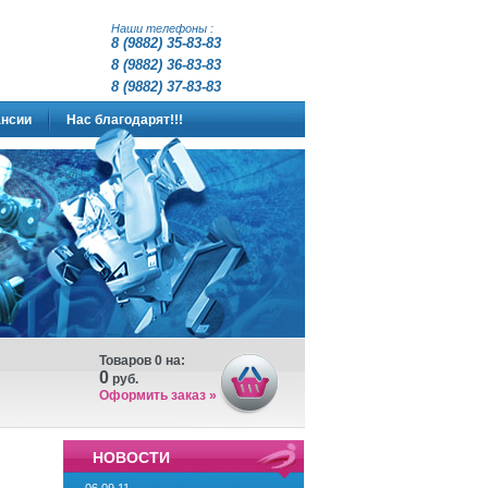
Наши телефоны :
8 (9882) 35-83-83
8 (
9882
)
36-83-83
8 (9882) 37-83-83
нсии
Нас благодарят!!!
Товаров
0
на:
0
руб.
Оформить заказ »
НОВОСТИ