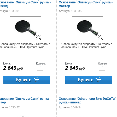
снование `Оптимум Синк` ручка -
Основание `Оптимум Синк` ручка -
егенд
мастер
тикул:
1038-01
Артикул:
1038-35
Сбалансируйте скорость и контроль с
Сбалансируйте скорость и контроль с
основанием STIGA Optimum Sync.
основанием STIGA Optimum Sync.
Цена:
Кол-во:
Цена:
Кол-во:
2 645
2 645
руб.
руб.
снование `Оптимум Синк` ручка -
Основание `Оффенсив Вуд ЭнСиТи`
етер
ручка - виннер
тикул:
1038-37
Артикул:
1049-34