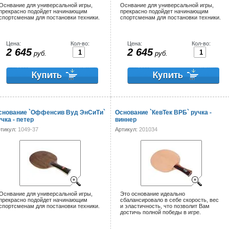
Оснвание для универсальной игры,
Оснвание для универсальной игры,
прекрасно подойдет начинающим
прекрасно подойдет начинающим
спортсменам для постановки техники.
спортсменам для постановки техники.
Цена:
Кол-во:
Цена:
Кол-во:
2 645
2 645
руб.
руб.
снование `Оффенсив Вуд ЭнСиТи`
Основание `КевТек ВРБ` ручка -
чка - петер
виннер
тикул:
1049-37
Артикул:
201034
Оснвание для универсальной игры,
Это основание идеально
прекрасно подойдет начинающим
сбалансировало в себе скорость, вес
спортсменам для постановки техники.
и эластичность, что позволит Вам
достичь полной победы в игре.