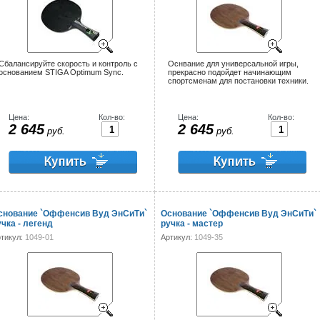
Сбалансируйте скорость и контроль с
Оснвание для универсальной игры,
основанием STIGA Optimum Sync.
прекрасно подойдет начинающим
спортсменам для постановки техники.
Цена:
Кол-во:
Цена:
Кол-во:
2 645
2 645
руб.
руб.
снование `Оффенсив Вуд ЭнСиТи`
Основание `Оффенсив Вуд ЭнСиТи`
учка - легенд
ручка - мастер
тикул:
1049-01
Артикул:
1049-35