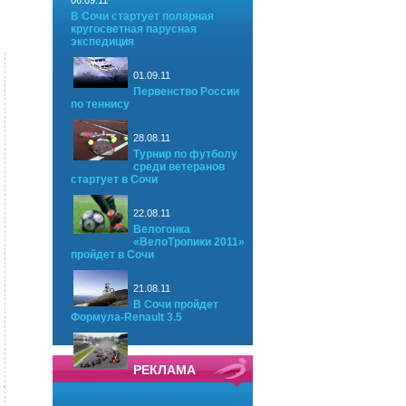
06.09.11
В Сочи стартует полярная
кругосветная парусная
экспедиция
01.09.11
Первенство России
по теннису
28.08.11
Турнир по футболу
среди ветеранов
стартует в Сочи
22.08.11
Велогонка
«ВелоТропики 2011»
пройдет в Сочи
21.08.11
В Сочи пройдет
Формула-Renault 3.5
РЕКЛАМА