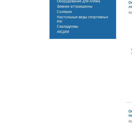
Оборудование для пляжа
О
Зимние аттракционы
л
Солярии
Ар
Настольные виды спортивных
игр
Скаладромы
АКЦИИ
О
п
Ар