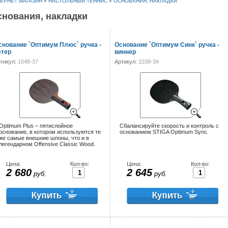
ЕРНЕТ МАГАЗИН
»
НАСТОЛЬНЫЙ ТЕННИС
»
ОСНОВАНИЯ, НАКЛАДКИ
снования, накладки
снование `Оптимум Плюс` ручка -
Основание `Оптимум Синк` ручка -
етер
виннер
тикул:
1048-37
Артикул:
1038-34
Optimum Plus – пятислойное
Сбалансируйте скорость и контроль с
основание, в котором используются те
основанием STIGA Optimum Sync.
же самые внешние шпоны, что и в
легендарном Offensive Classic Wood.
Цена:
Кол-во:
Цена:
Кол-во:
2 680
2 645
руб.
руб.