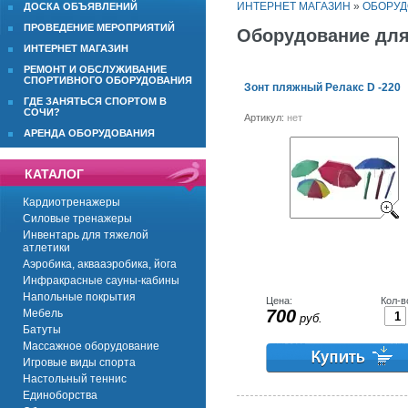
ИНТЕРНЕТ МАГАЗИН
»
ОБОРУД
ДОСКА ОБЪЯВЛЕНИЙ
ПРОВЕДЕНИЕ МЕРОПРИЯТИЙ
Оборудование для
ИНТЕРНЕТ МАГАЗИН
РЕМОНТ И ОБСЛУЖИВАНИЕ
СПОРТИВНОГО ОБОРУДОВАНИЯ
Зонт пляжный Релакс D -220
ГДЕ ЗАНЯТЬСЯ СПОРТОМ В
СОЧИ?
Артикул:
нет
АРЕНДА ОБОРУДОВАНИЯ
КАТАЛОГ
Кардиотренажеры
Силовые тренажеры
Инвентарь для тяжелой
атлетики
Аэробика, аквааэробика, йога
Инфракрасные сауны-кабины
Напольные покрытия
Цена:
Кол-в
700
Мебель
руб.
Батуты
Массажное оборудование
Игровые виды спорта
Настольный теннис
Единоборства