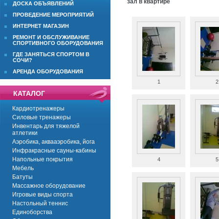
зал в квартире
ДОСКА ОБЪЯВЛЕНИЙ
ПРОВЕДЕНИЕ МЕРОПРИЯТИЙ
ИНТЕРНЕТ МАГАЗИН
РЕМОНТ И ОБСЛУЖИВАНИЕ
СПОРТИВНОГО ОБОРУДОВАНИЯ
ГДЕ ЗАНЯТЬСЯ СПОРТОМ В
СОЧИ?
АРЕНДА ОБОРУДОВАНИЯ
1
2
КАТАЛОГ
Кардиотренажеры
Силовые тренажеры
Инвентарь для тяжелой
атлетики
Аэробика, аквааэробика, йога
Инфракрасные сауны-кабины
Напольные покрытия
4
5
Мебель
Батуты
Массажное оборудование
Игровые виды спорта
Настольный теннис
Единоборства